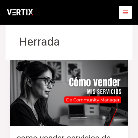
Ir
al
contenido
Herrada
como
vender
servicios
de
community
manager