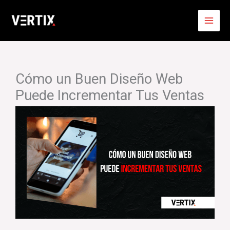
Ir
al
contenido
Cómo un Buen Diseño Web
Puede Incrementar Tus Ventas