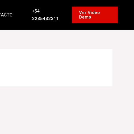
+54
Ver Video
TACTO
Demo
2235432311