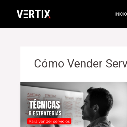
Ir
al
INICIO
contenido
Cómo Vender Servi
técnicas
comerciales
y
estrategias
para
vender